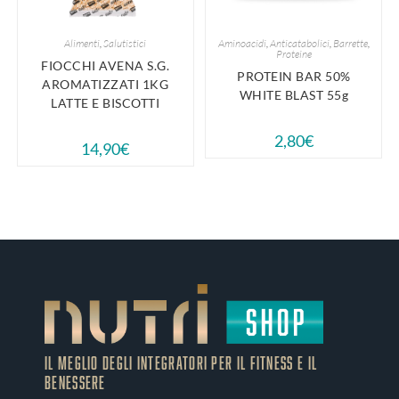
Alimenti
,
Salutistici
Aminoacidi
,
Anticatabolici
,
Barrette
,
Proteine
FIOCCHI AVENA S.G.
PROTEIN BAR 50%
AROMATIZZATI 1KG
WHITE BLAST 55g
LATTE E BISCOTTI
2,80
€
14,90
€
IL MEGLIO DEGLI Integratori PER IL FITNESS E IL
BENESSERE