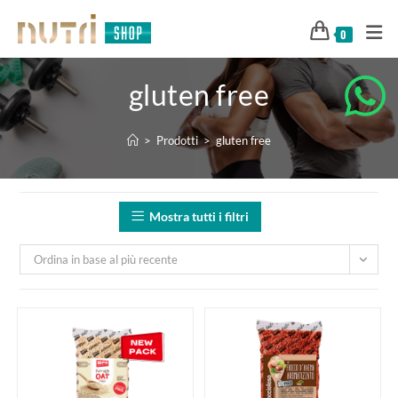
0
gluten free
>
Prodotti
>
gluten free
Mostra tutti i filtri
Ordina in base al più recente