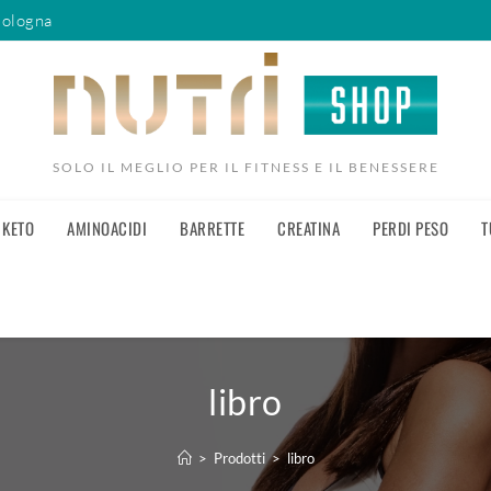
Bologna
SOLO IL MEGLIO PER IL FITNESS E IL BENESSERE
KETO
AMINOACIDI
BARRETTE
CREATINA
PERDI PESO
T
libro
>
Prodotti
>
libro