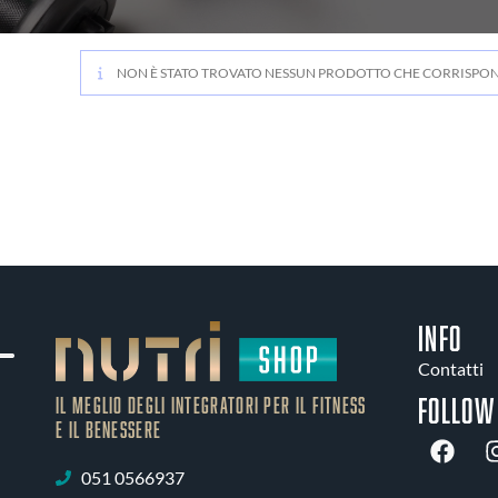
NON È STATO TROVATO NESSUN PRODOTTO CHE CORRISPOND
INFO
Contatti
Follow
IL MEGLIO DEGLI Integratori PER IL FITNESS
E IL BENESSERE
051 0566937