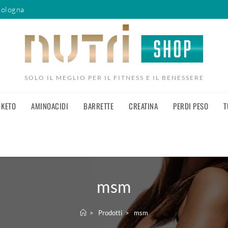
Bologna
SOLO IL MEGLIO PER IL FITNESS E IL BENESSERE
KETO
AMINOACIDI
BARRETTE
CREATINA
PERDI PESO
T
msm
>
Prodotti
>
msm