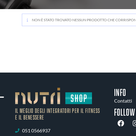
NON È STATO TROVATO NESSUN PRODOTTO CHE CORRISPOND
INFO
Contatti
Follow
IL MEGLIO DEGLI Integratori PER IL FITNESS
E IL BENESSERE
051 0566937