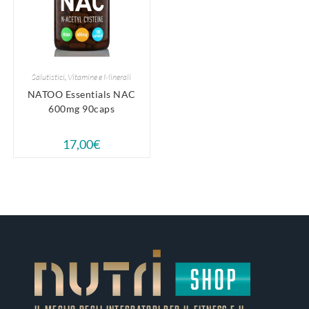
Salutistici
,
Vitamine e Minerali
NATOO Essentials NAC
600mg 90caps
17,00
€