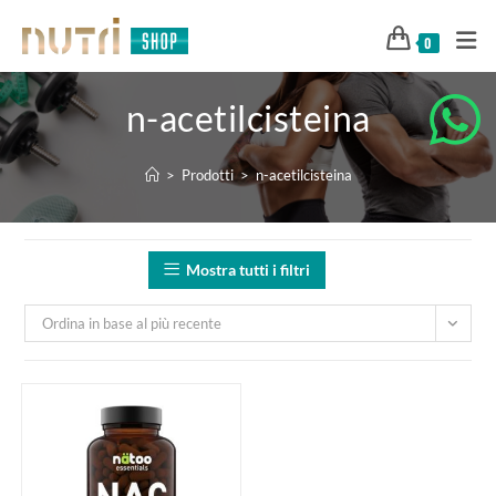
0
n-acetilcisteina
>
Prodotti
>
n-acetilcisteina
Mostra tutti i filtri
Ordina in base al più recente