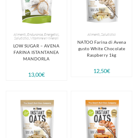
Alimenti
,
Endurance
,
Energetici
,
Alimenti
,
Salutistici
Salutistici
,
Vitamine e Minerali
NATOO Farina di Avena
LOW SUGAR – AVENA
gusto White Chocolate
FARINA ISTANTANEA
Raspberry 1kg
MANDORLA
12,50
€
13,00
€