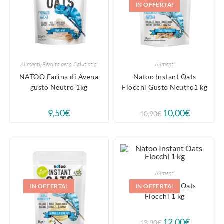
IN OFFERTA!
Alimenti
,
Perdita peso
,
Salutistici
Alimenti
NATOO Farina di Avena
Natoo Instant Oats
gusto Neutro 1kg
Fiocchi Gusto Neutro1 kg
9,50
€
10,00
€
10,90
€
Alimenti
Natoo Instant Oats
IN OFFERTA!
IN OFFERTA!
Fiocchi 1 kg
12,00
€
13,90
€