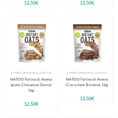
12,50
€
12,50
€
Alimenti
,
Perdita peso
,
Salutistici
Alimenti
,
Perdita peso
,
Salutistici
NATOO Farina di Avena
NATOO Farina di Avena
gusto Cinnamon Donut
Cioccolato Brownie 1kg
1kg
12,50
€
12,50
€