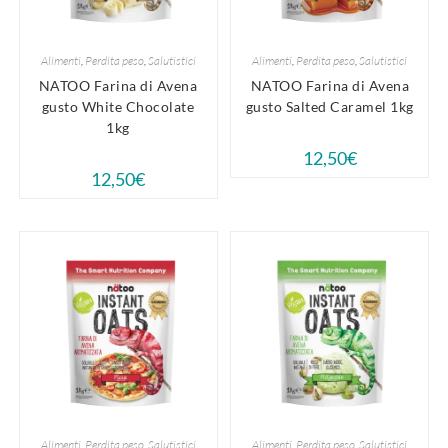
Alimenti
,
Perdita peso
,
Salutistici
Alimenti
,
Perdita peso
,
Salutistici
NATOO Farina di Avena
NATOO Farina di Avena
gusto White Chocolate
gusto Salted Caramel 1kg
1kg
12,50
€
12,50
€
Alimenti
,
Perdita peso
,
Salutistici
Alimenti
,
Perdita peso
,
Salutistici