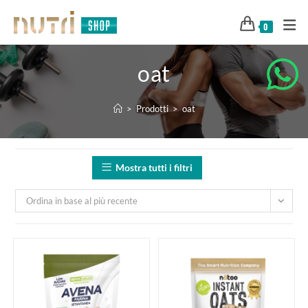
0
oat
>
Prodotti
>
oat
Mostra tutti i filtri
Ordina in base al più recente