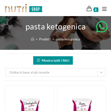
0
pasta ketogenica
>
Prodotti
>
pasta ketogenica
Mostra tutti i filtri
Ordina in base al più recente