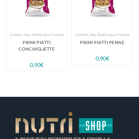
Alimenti
,
Keto
,
Perdita peso
,
Proteine
Alimenti
,
Keto
,
Perdita peso
,
Proteine
PRIMI PIATTI
PRIMI PIATTI PENNE
CONCHIGLIETTE
0,90
€
0,90
€