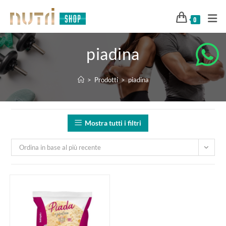
0
piadina
>
Prodotti
>
piadina
Mostra tutti i filtri
Ordina in base al più recente