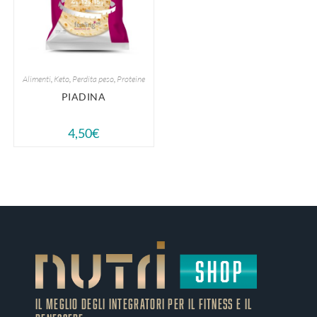
Alimenti
,
Keto
,
Perdita peso
,
Proteine
PIADINA
4,50
€
IL MEGLIO DEGLI Integratori PER IL FITNESS E IL