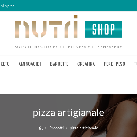
Bologna
SOLO IL MEGLIO PER IL FITNESS E IL BENESSERE
KETO
AMINOACIDI
BARRETTE
CREATINA
PERDI PESO
T
pizza artigianale
>
Prodotti
>
pizza artigianale