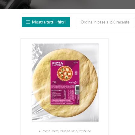
Mostra tutti i filtri
Ordina in base al più recente
Alimenti
,
Keto
,
Perdita peso
,
Proteine