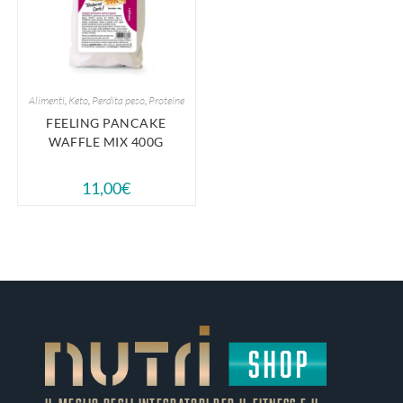
Alimenti
,
Keto
,
Perdita peso
,
Proteine
FEELING PANCAKE
WAFFLE MIX 400G
11,00
€