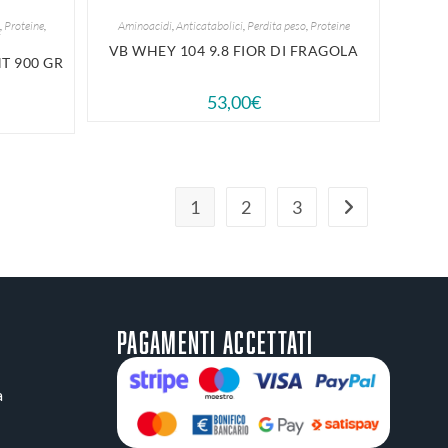
,
Proteine
,
Aminoacidi
,
Anticatabolici
,
Perdita peso
,
Proteine
i
VB WHEY 104 9.8 FIOR DI FRAGOLA
T 900 GR
53,00
€
1
2
3
Pagamenti accettati
a