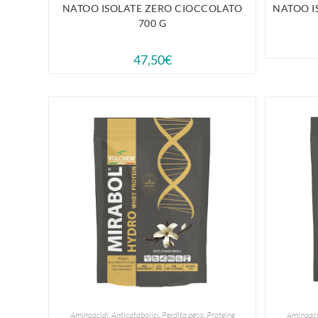
NATOO ISOLATE ZERO CIOCCOLATO
NATOO I
700 G
47,50
€
Aminoacidi
,
Anticatabolici
,
Perdita peso
,
Proteine
Aminoaci