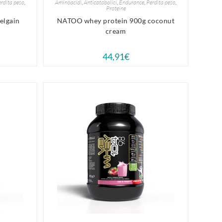
rdita peso
,
Aminoacidi
,
Anticatabolici
,
Endurance
,
Perdita peso
,
Proteine
elgain
NATOO whey protein 900g coconut
cream
44,91
€