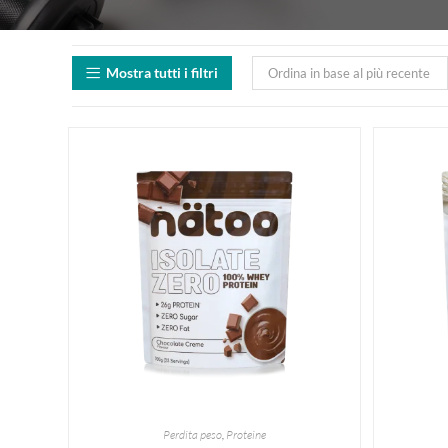
Mostra tutti i filtri
Ordina in base al più recente
Perdita peso
,
Proteine