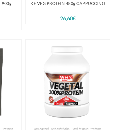
 900g
KE VEG PROTEIN 480g CAPPUCCINO
26,60
€
o
,
Proteine
Aminoacidi
,
Anticatabolici
,
Perdita peso
,
Proteine
,