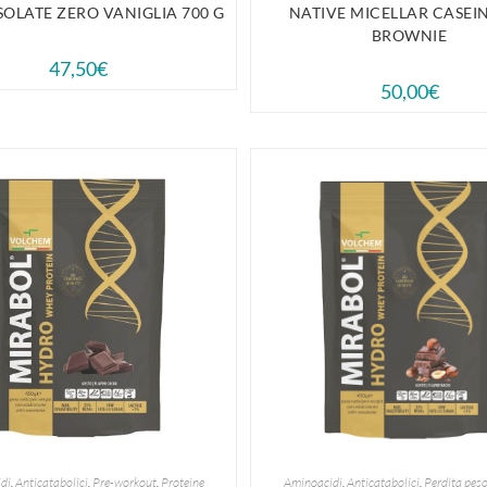
SOLATE ZERO VANIGLIA 700 G
NATIVE MICELLAR CASEIN
BROWNIE
47,50
€
50,00
€
di
,
Anticatabolici
,
Pre-workout
,
Proteine
Aminoacidi
,
Anticatabolici
,
Perdita pes