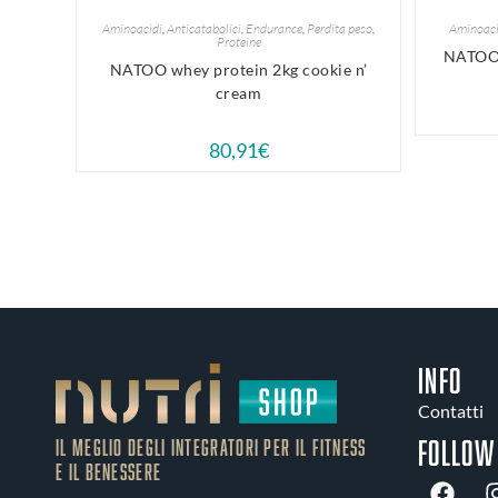
Aminoacidi
,
Anticatabolici
,
Endurance
,
Perdita peso
,
Aminoaci
Proteine
NATOO 
NATOO whey protein 2kg cookie n’
cream
80,91
€
INFO
Contatti
Follow
IL MEGLIO DEGLI Integratori PER IL FITNESS
E IL BENESSERE