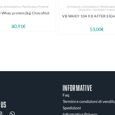
di
,
Anticatabolici
,
Perdita peso
,
Proteine
Aminoacidi
,
Anticatabolici
,
Perdita peso
Salutistici
,
Vitamine e Mineral
Whey protein2kg ChocoNut
VB WHEY 104 9.8 AFTER EIGH
80,91
€
53,00
€
INFORMATIVE
Faq
Termini e condizioni di vendit
 us
Spedizioni
Informativa Privacy