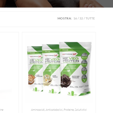
MOSTRA:
16
32
TUTTE
ine
Aminoacidi
,
Anticatabolici
,
Proteine
,
Salutistici