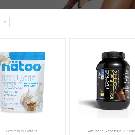
Perdita peso
,
Proteine
Aminoacidi
,
Anticatabolici
,
Prote