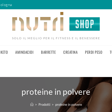
Bologna
SOLO IL MEGLIO PER IL FITNESS E IL BENESSERE
KETO
AMINOACIDI
BARRETTE
CREATINA
PERDI PESO
T
proteine in polvere
>
Prodotti
>
proteine in polvere