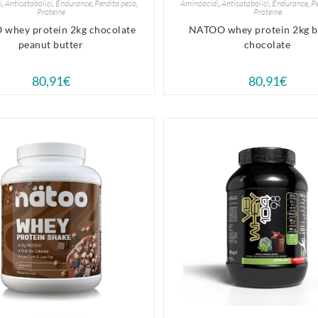
i
,
Anticatabolici
,
Endurance
,
Perdita peso
,
Aminoacidi
,
Anticatabolici
,
Endurance
,
Pe
Proteine
Proteine
whey protein 2kg chocolate
NATOO whey protein 2kg b
peanut butter
chocolate
80,91
€
80,91
€