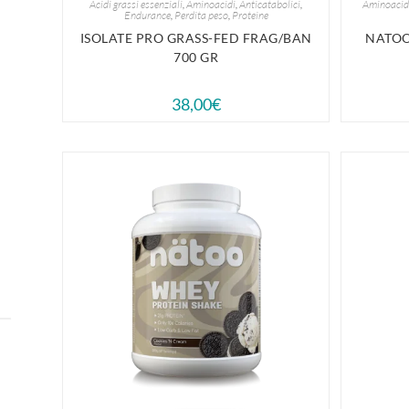
Acidi grassi essenziali
,
Aminoacidi
,
Anticatabolici
,
Aminoacid
Endurance
,
Perdita peso
,
Proteine
ISOLATE PRO GRASS-FED FRAG/BAN
NATOO 
700 GR
38,00
€