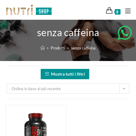
0
senza caffeina
>
Prodotti
>
senza caffeina
Mostra tutti i filtri
Ordina in base al più recente