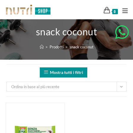
0
snack coconut
>
Prodotti
>
snack coconut
Mostra tutti i filtri
Ordina in base al più recente