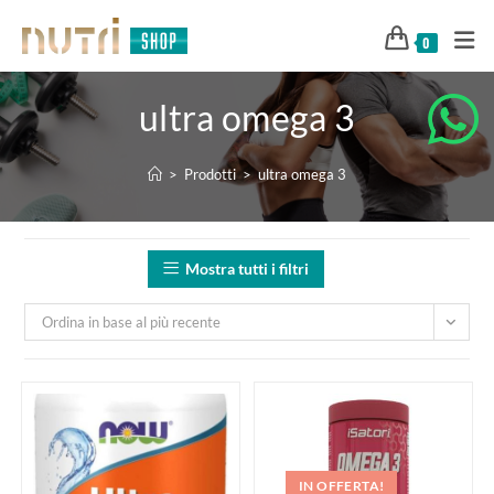
0
ultra omega 3
>
Prodotti
>
ultra omega 3
Mostra tutti i filtri
Ordina in base al più recente
IN OFFERTA!