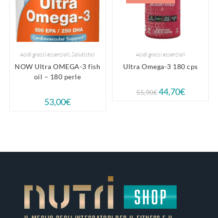
Acidi grassi essenziali
,
Salutistici
Acidi grassi essenziali
NOW Ultra OMEGA-3 fish
Ultra Omega-3 180 cps
oil – 180 perle
44,70
€
55,90
€
53,00
€