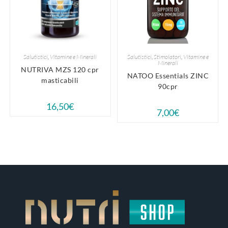
Salutistici
,
Vitamine e Minerali
Salutistici
,
Stimolatori
,
Vitamine e
Minerali
NUTRIVA MZS 120 cpr
NATOO Essentials ZINC
masticabili
90cpr
16,50
€
7,00
€