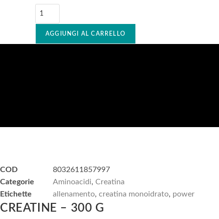
AGGIUNGI AL CARRELLO
COD
8032611857997
Categorie
Aminoacidi
,
Creatina
Etichette
allenamento
,
creatina monoidrato
,
power
CREATINE – 300 G