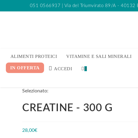
051 0566937
| Via del Triumvirato 89/A - 40132
ALIMENTI PROTEICI
VITAMINE E SALI MINERALI
IN OFFERTA
ACCEDI
0
Selezionato:
CREATINE - 300 G
28,00
€