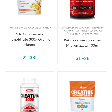
Creatina
,
Pre-workout
,
Volumizzatori
Anticatabolici
,
Creatina
,
Endurance
,
Energetici
,
Pre-workout
,
Salutistici
,
NATOO creatina
Stimolatori
,
Volumizzatori
monoidrate 300g Orange
ISA Creatine-Creatina
Mango
Micronizzata 400gr
22,00
€
31,92
€