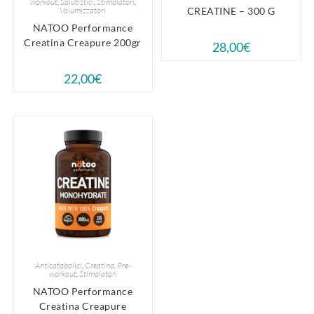
workout
,
Salutistici
,
Stimolatori
,
Volumizzatori
CREATINE – 300 G
NATOO Performance
Creatina Creapure 200gr
28,00
€
22,00
€
Anticatabolici
,
Creatina
,
Pre-
workout
,
Stimolatori
NATOO Performance
Creatina Creapure