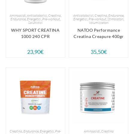
Aminoacidi
,
Anticatabolici
,
Creatina
,
Anticatabolici
,
Creatina
,
Endurance
,
Endurance
,
Energetici
,
Pre-workout
,
Energetici
,
Pre-workout
,
Stimolatori
,
Salutistici
Volumizzatori
WHY SPORT CREATINA
NATOO Performance
1000 240 CPR
Creatina Creapure 400gr
23,90
€
35,50
€
Creatina
,
Endurance
,
Energetici
,
Pre-
Aminoacidi
,
Creatina