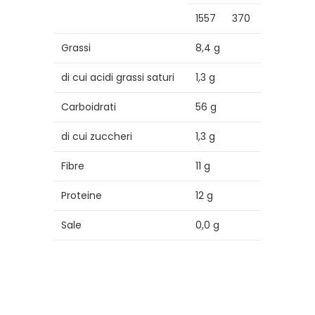
1557
370
Grassi
8,4 g
di cui acidi grassi saturi
1,3 g
Carboidrati
56 g
di cui zuccheri
1,3 g
Fibre
11 g
Proteine
12 g
Sale
0,0 g