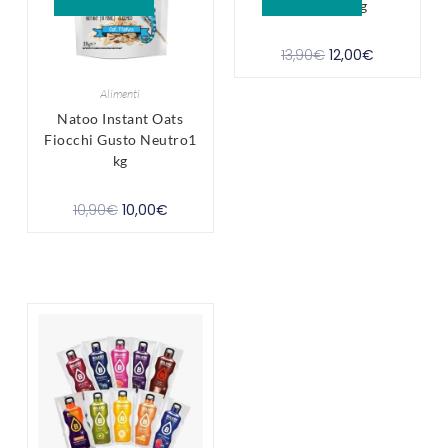
Fiocchi 1 kg
13,90
€
12,00
€
Alimenti
Natoo Instant Oats
Fiocchi Gusto Neutro1
kg
10,90
€
10,00
€