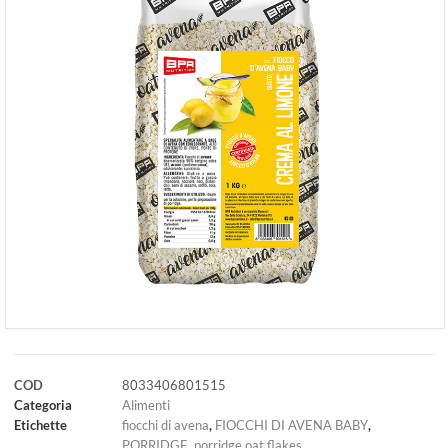
COD
8033406801515
Categoria
Alimenti
Etichette
fiocchi di avena
,
FIOCCHI DI AVENA BABY
,
PORRIDGE
,
porridge oat flakes