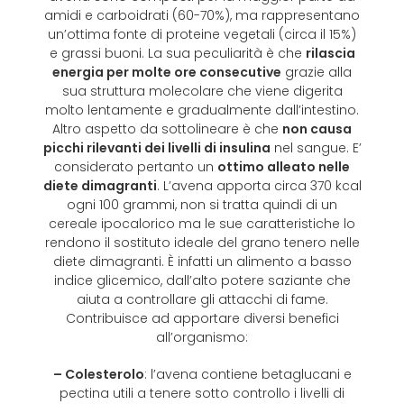
amidi e carboidrati (60-70%), ma rappresentano
un’ottima fonte di proteine vegetali (circa il 15%)
e grassi buoni. La sua peculiarità è che
rilascia
energia per molte ore consecutive
grazie alla
sua struttura molecolare che viene digerita
molto lentamente e gradualmente dall’intestino.
Altro aspetto da sottolineare è che
non causa
picchi rilevanti dei livelli di insulina
nel sangue. E’
considerato pertanto un
ottimo alleato nelle
diete dimagranti
. L’avena apporta circa 370 kcal
ogni 100 grammi, non si tratta quindi di un
cereale ipocalorico ma le sue caratteristiche lo
rendono il sostituto ideale del grano tenero nelle
diete dimagranti. È infatti un alimento a basso
indice glicemico, dall’alto potere saziante che
aiuta a controllare gli attacchi di fame.
Contribuisce ad apportare diversi benefici
all’organismo:
– Colesterolo
: l’avena contiene betaglucani e
pectina utili a tenere sotto controllo i livelli di