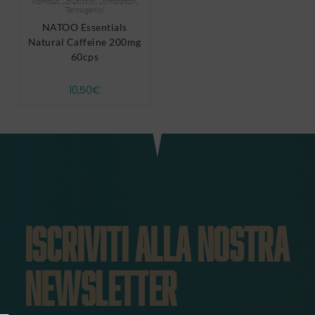
workout
,
Salutistici
,
Stimolatori
,
Termogenici
NATOO Essentials
Natural Caffeine 200mg
60cps
10,50
€
ISCRIVITI ALLA NOSTRA
NEWSLETTER