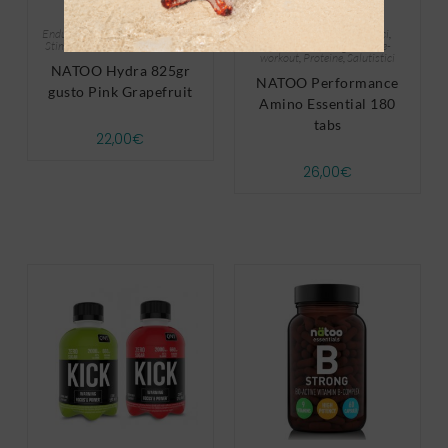
Endurance
,
Energetici
,
Salutistici
,
Aminoacidi
,
Anticatabolici
,
Stimolatori
,
Vitamine e Minerali
Endurance
,
Energetici
,
Pre-
workout
,
Proteine
,
Salutistici
NATOO Hydra 825gr
NATOO Performance
gusto Pink Grapefruit
Amino Essential 180
tabs
22,00
€
26,00
€