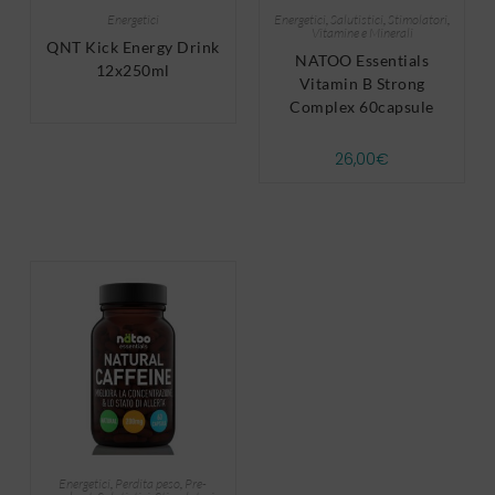
Energetici
Energetici
,
Salutistici
,
Stimolatori
,
Vitamine e Minerali
QNT Kick Energy Drink
NATOO Essentials
12x250ml
Vitamin B Strong
Complex 60capsule
26,00
€
Energetici
,
Perdita peso
,
Pre-