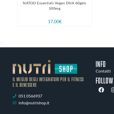
NATOO Essentials Vegan DHA 60gels
500mg
17,00
€
INFO
Contatti
Follow
IL MEGLIO DEGLI Integratori PER IL FITNESS
E IL BENESSERE
051 0566937
info@nutrishop.it