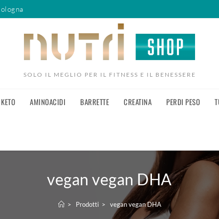
Bologna
SOLO IL MEGLIO PER IL FITNESS E IL BENESSERE
KETO
AMINOACIDI
BARRETTE
CREATINA
PERDI PESO
T
vegan vegan DHA
>
Prodotti
>
vegan vegan DHA