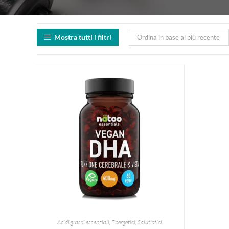
Mostra tutti i filtri
Ordina in base al più recente
Acidi grassi essenziali
,
Energetici
,
Salutistici