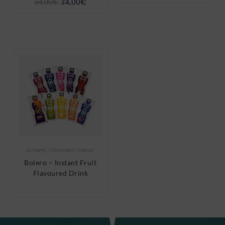
34,90
€
34,00
€
Alimenti
,
Vitamine e Minerali
Bolero – Instant Fruit
Flavoured Drink