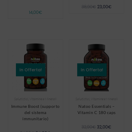
38,90
€
23,00
€
14,00
€
In Offerta!
In Offerta!
Salutistici
,
Vitamine e Minerali
Salutistici
,
Vitamine e Minerali
Immune Boost (supporto
Natoo Essentials –
del sistema
Vitamin C 180 caps
immunitario)
32,90
€
32,00
€