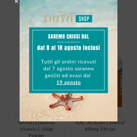
In Offerta!
Salutistici
,
Vitamine e Minerali
Salutistici
,
Vitamine e Minerali
NATOO Essentials
NAC (N-Acetil Cisteina)
Vitamin C 250gr
600mg 100 cps
Powder