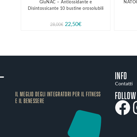
GluNAC – Antiossidante e
NATOO 
Disintossicante 10 bustine orosolubili
22,50
€
28,00
€
INFO
Contatti
Follow
IL MEGLIO DEGLI Integratori PER IL FITNESS
E IL BENESSERE