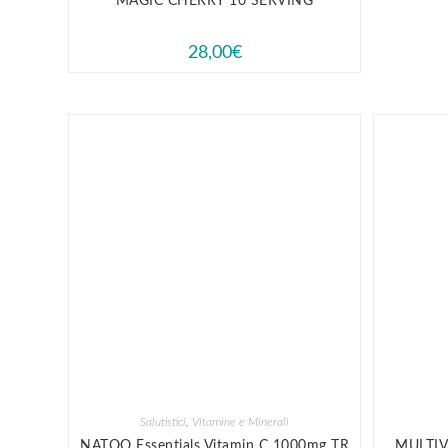
MAGIC CHERRY 10 SERVING
28,00
€
Salutistici
,
Vitamine e Minerali
NATOO Essentials Vitamin C 1000mg TR
MULTIV