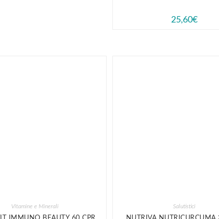
25,60
€
Vitamine e Minerali
Salutistici
IT IMMUNO BEAUTY 60 CPR
NUTRIVA NUTRICURCUMA 