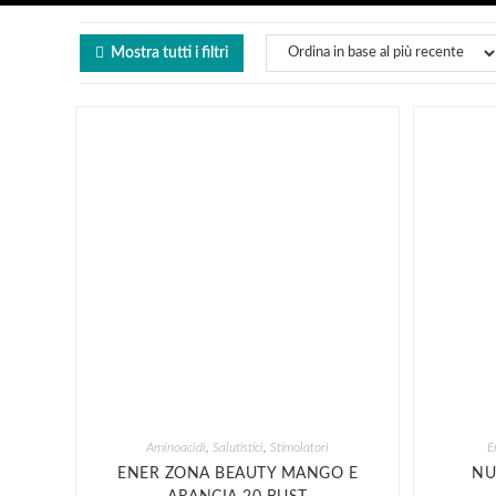
Mostra tutti i filtri
Aminoacidi
,
Salutistici
,
Stimolatori
E
ENER ZONA BEAUTY MANGO E
NU