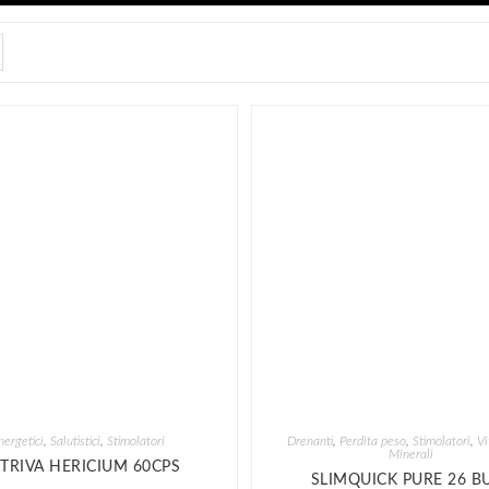
nergetici
,
Salutistici
,
Stimolatori
Drenanti
,
Perdita peso
,
Stimolatori
,
Vi
Minerali
TRIVA HERICIUM 60CPS
SLIMQUICK PURE 26 B