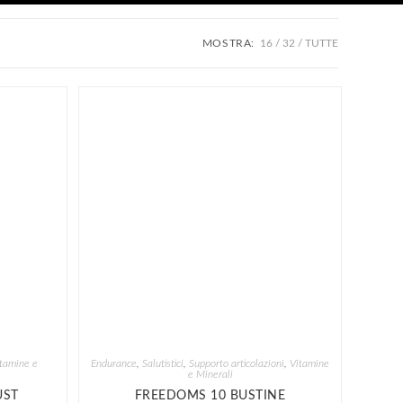
MOSTRA:
16
32
TUTTE
tamine e
Endurance
,
Salutistici
,
Supporto articolazioni
,
Vitamine
e Minerali
UST
FREEDOMS 10 BUSTINE