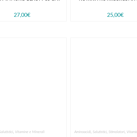
27,00
€
25,00
€
Salutistici
,
Vitamine e Minerali
Aminoacidi
,
Salutistici
,
Stimolatori
,
Vitami