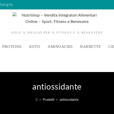
 Bologna
SOLO IL MEGLIO PER IL FITNESS E IL BENESSERE
PROTEINE
KETO
AMINOACIDI
BARRETTE
CR
antiossidante
>
Prodotti
>
antiossidante