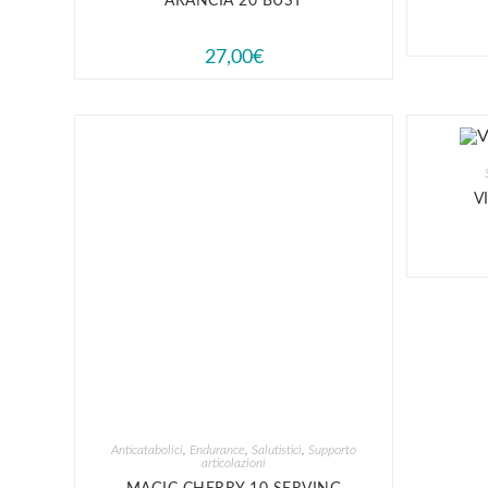
ARANCIA 20 BUST
27,00
€
V
Anticatabolici
,
Endurance
,
Salutistici
,
Supporto
articolazioni