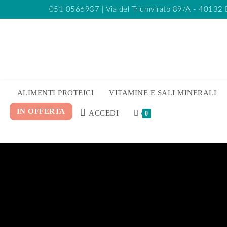
051 0566937
| Via del Triumvirato 89/A - 40132
ALIMENTI PROTEICI
VITAMINE E SALI MINERALI
IN OFFERTA
ACCEDI
0