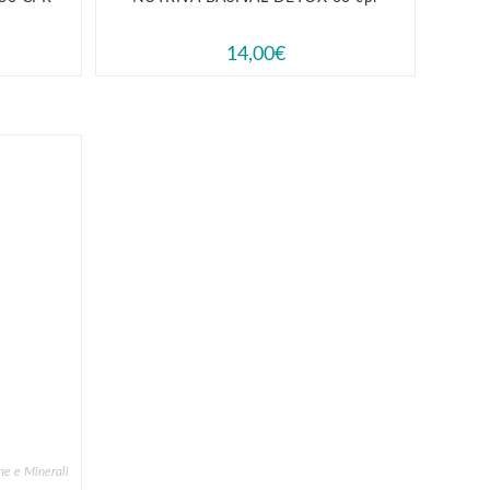
14,00
€
ne e Minerali