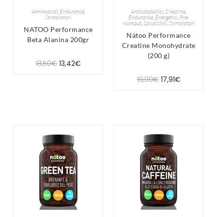
Aminoacidi
,
Endurance
,
Anticatabolici
,
Creatina
,
Stimolatori
Endurance
,
Energetici
,
Pre-
workout
,
Salutistici
,
Stimolatori
NATOO Performance
Nätoo Performance
Beta Alanina 200gr
Creatine Monohydrate
(200 g)
13,50
€
13,42
€
19,90
€
17,91
€