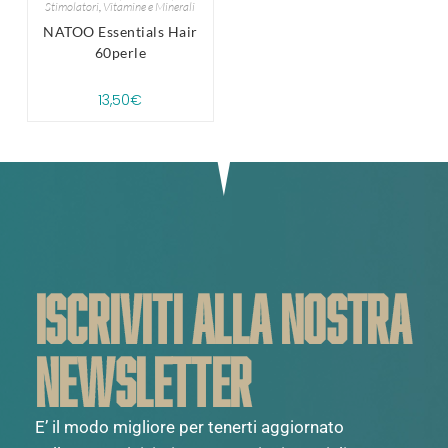
Stimolatori
,
Vitamine e Minerali
NATOO Essentials Hair
60perle
13,50
€
ISCRIVITI ALLA NOSTRA
NEWSLETTER
E’ il modo migliore per tenerti aggiornato