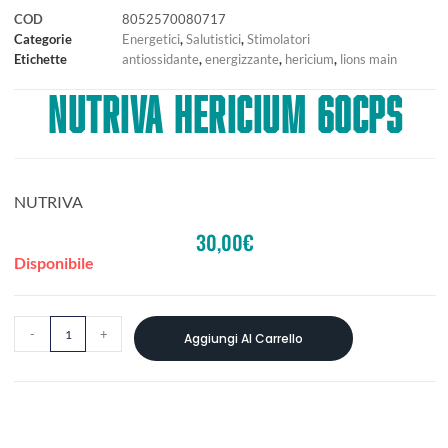
COD
8052570080717
Categorie
Energetici
,
Salutistici
,
Stimolatori
Etichette
antiossidante
,
energizzante
,
hericium
,
lions main
NUTRIVA HERICIUM 60CPS
NUTRIVA
30,00
€
Disponibile
-
+
Aggiungi Al Carrello