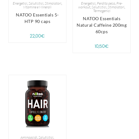
Energetici
,
Salutistici
,
Stimolatori
,
Energetici
,
Perdita peso
,
Pre-
Vitamine e Minerali
workout
,
Salutistici
,
Stimolatori
,
Termogenici
NATOO Essentials 5-
NATOO Essentials
HTP 90 caps
Natural Caffeine 200mg
60cps
22,00
€
10,50
€
Aminoacidi
,
Salutistici
,