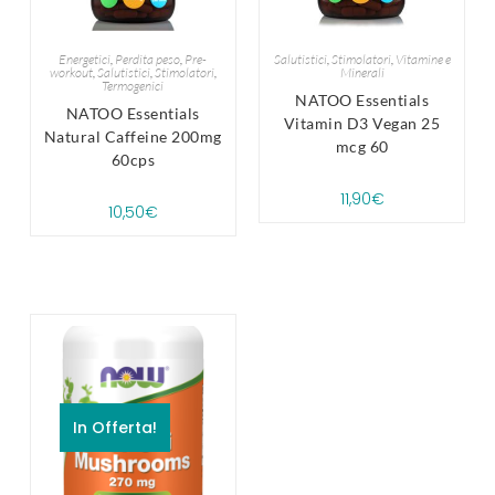
Energetici
,
Perdita peso
,
Pre-
Salutistici
,
Stimolatori
,
Vitamine e
workout
,
Salutistici
,
Stimolatori
,
Minerali
Termogenici
NATOO Essentials
NATOO Essentials
Vitamin D3 Vegan 25
Natural Caffeine 200mg
mcg 60
60cps
11,90
€
10,50
€
In Offerta!