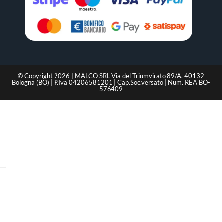
© Copyright 2026 | MALCO SRL Via del Triumvirato 89/A, 40132
Bologna (BO) | P.Iva 04206581201 | Cap.Soc.versato | Num. REA BO-
576409