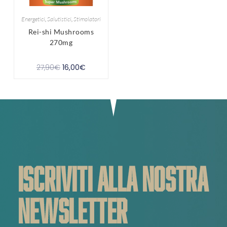
Energetici
,
Salutistici
,
Stimolatori
Rei-shi Mushrooms
270mg
27,90
€
16,00
€
ISCRIVITI ALLA NOSTRA
NEWSLETTER