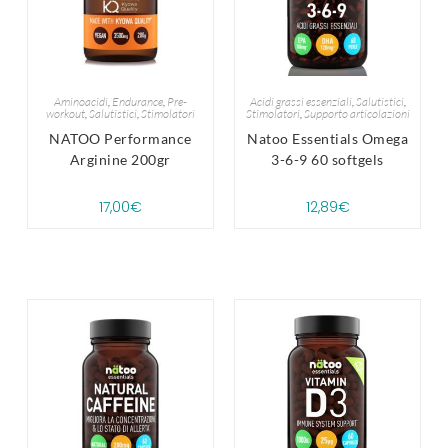
Aminoacidi
,
Endurance
,
Pre-
Acidi grassi essenziali
,
Salutistici
,
workout
,
Salutistici
,
Stimolatori
Stimolatori
,
Supporto articolazioni
NATOO Performance
Natoo Essentials Omega
Arginine 200gr
3-6-9 60 softgels
17,00
€
12,89
€