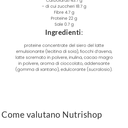
Carboidrati
43.7 g
– di cui zuccheri
18.7 g
Fibre
4.7 g
Proteine
22 g
Sale
0.7 g
Ingredienti
:
proteine concentrate del siero del latte
emulsionante (lecitina di soia), fiocchi d’avena,
latte scremato in polvere, inulina, cacao magro
in polvere, aroma di cioccolato, addensante
(gomma di xantano), edulcorante (sucralosio).
Come valutano Nutrishop