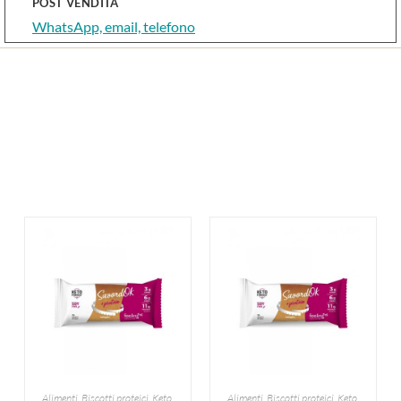
POST VENDITA
WhatsApp, email, telefono
Alimenti
,
Biscotti proteici
,
Keto
,
Alimenti
,
Biscotti proteici
,
Keto
,