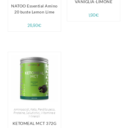
VANIGLIA-LIMONE
NATOO Essential Amino
20 buste Lemon Lime
1,90
€
26,90
€
Aminoacidi
,
Keto
,
Perdita peso
,
Proteine
,
Salutistici
,
Vitamine e
Minerali
KETOMEAL MCT 372G