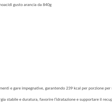
inoacidi gusto arancia da 840g
menti e gare impegnative, garantendo 239 kcal per porzione per so
rgia stabile e duratura, favorire l’idratazione e supportare il r