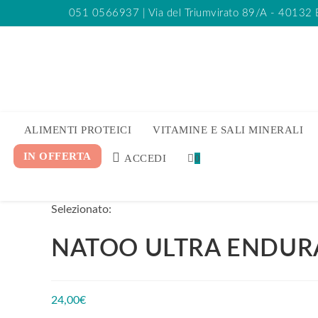
051 0566937
| Via del Triumvirato 89/A - 40132
ALIMENTI PROTEICI
VITAMINE E SALI MINERALI
IN OFFERTA
ACCEDI
0
Selezionato:
NATOO ULTRA ENDUR
24,00
€