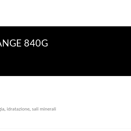
ANGE 840G
gia
,
idratazione
,
sali minerali