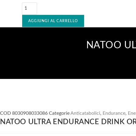
AGGIUNGI AL CARRELLO
NATOO UL
COD
8030908033086
Categorie
Anticatabolici
,
Endurance
,
Ene
NATOO ULTRA ENDURANCE DRINK O