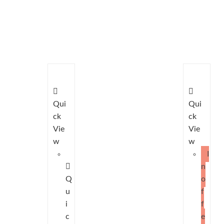
Qui
Qui
ck
ck
Vie
Vie
w
w
I
n
Q
o
u
f
i
f
c
e