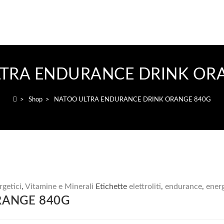
TRA ENDURANCE DRINK OR
>
Shop
>
NATOO ULTRA ENDURANCE DRINK ORANGE 840G
rgetici
,
Vitamine e Minerali
Etichette
elettroliti
,
endurance
,
ener
RANGE 840G