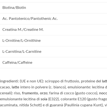
Biotina/Biotin
Ac. Pantotenico/Pantothenic Ac.
Creatina M./Creatine M.
L-Ornitine/L-Ornithine
L-Carnitina/L-Carnitine
Caffeina/Caffeine
ingredienti: (UE e non UE): sciroppo di fruttosio, proteine del
lat
cacao,
latte
intero in polvere (c. bianco), emulsionante: lecitina 
cereali): riso,
frumento
,
orzo
; farina di cocco (gusto cocco),
nocc
emulsionante lecitina di
soia
(E322), colorante E120 (gusto fragol
acuminata, nitida Schott) e di guaranà (Paullinia cupana Kunt), 