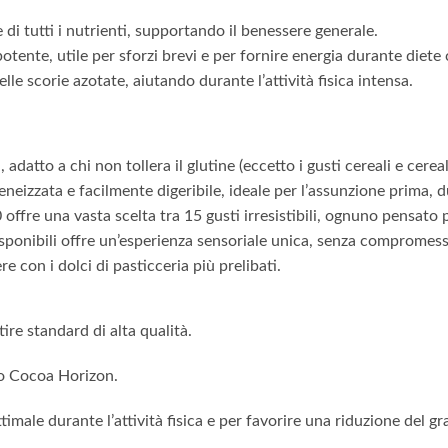
i tutti i nutrienti, supportando il benessere generale.
tente, utile per sforzi brevi e per fornire energia durante diete 
lle scorie azotate, aiutando durante l’attività fisica intensa.
adatto a chi non tollera il glutine (eccetto i gusti cereali e cereali
eizzata e facilmente digeribile, ideale per l’assunzione prima, 
re una vasta scelta tra 15 gusti irresistibili, ognuno pensato pe
i disponibili offre un’esperienza sensoriale unica, senza comprome
e con i dolci di pasticceria più prelibati.
ire standard di alta qualità.
to Cocoa Horizon.
timale durante l’attività fisica e per favorire una riduzione del 