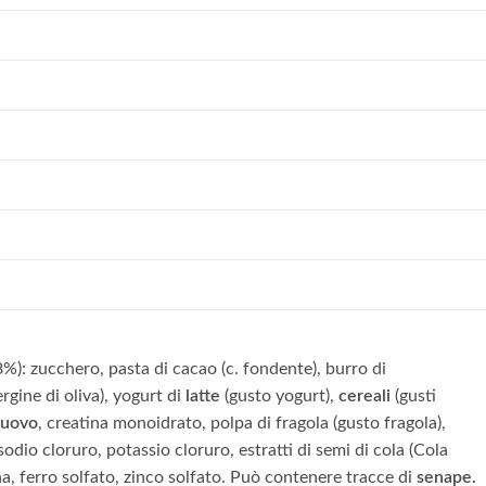
%): zucchero, pasta di cacao (c. fondente), burro di
rgine di oliva), yogurt di
latte
(gusto yogurt),
cereali
(gusti
uovo
, creatina monoidrato, polpa di fragola (gusto fragola),
dio cloruro, potassio cloruro, estratti di semi di cola (Cola
, ferro solfato, zinco solfato. Può contenere tracce di
senape.