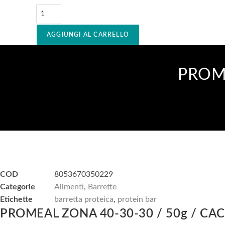
AGGIUNGI AL CARRELLO
PROME
COD
8053670350229
Categorie
Alimenti
,
Barrette
Etichette
barretta proteica
,
protein bar
PROMEAL ZONA 40-30-30 / 50g / CA