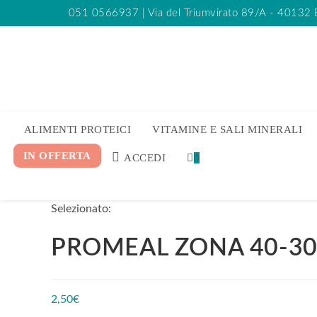
051 0566937
| Via del Triumvirato 89/A - 40132
ALIMENTI PROTEICI
VITAMINE E SALI MINERALI
IN OFFERTA
ACCEDI
0
Selezionato:
PROMEAL ZONA 40-30
2,50
€