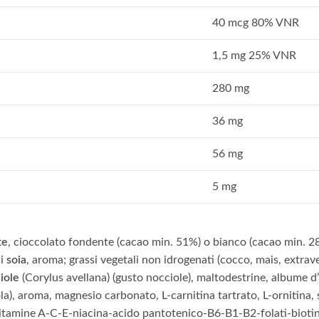
40 mcg 80% VNR
1,5 mg 25% VNR
280 mg
36 mg
56 mg
5 mg
te
, cioccolato fondente (cacao min. 51%) o bianco (cacao min. 28
di
soia
, aroma; grassi vegetali non idrogenati (cocco, mais, extrave
iole
(Corylus avellana) (gusto nocciole), maltodestrine, albume d’
a), aroma, magnesio carbonato, L-carnitina tartrato, L-ornitina, so
vitamine A-C-E-niacina-acido pantotenico-B6-B1-B2-folati-biotina