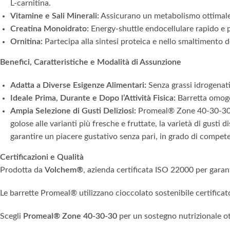
L-carnitina.
Vitamine e Sali Minerali:
Assicurano un metabolismo ottimale d
Creatina Monoidrato:
Energy-shuttle endocellulare rapido e po
Ornitina:
Partecipa alla sintesi proteica e nello smaltimento de
Benefici, Caratteristiche e Modalità di Assunzione
Adatta a Diverse Esigenze Alimentari:
Senza grassi idrogenati, 
Ideale Prima, Durante e Dopo l’Attività Fisica:
Barretta omogen
Ampia Selezione di Gusti Deliziosi:
Promeal® Zone 40-30-30 off
golose alle varianti più fresche e fruttate, la varietà di gust
garantire un piacere gustativo senza pari, in grado di competer
Certificazioni e Qualità
Prodotta da
Volchem®
, azienda certificata ISO 22000 per garant
Le barrette Promeal® utilizzano cioccolato sostenibile certifica
Scegli
Promeal® Zone 40-30-30
per un sostegno nutrizionale ot