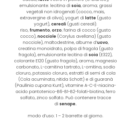
emulsionante: lecitina di
soia
, aroma; grassi
vegetali non idrogenati (cocco, mais,
extravergine di oliva), yogurt di
latte
(gusto
yogurt),
cereali
(gusti cereali):
riso,
frumento
,
orzo
; farina di cocco (gusto
cocco),
nocciole
(Corylus avellana) (gusto
nocciole), maltodestrine, albume d’
uovo
,
creatina monoidrato, polpa di fragola (gusto
fragola), emulsionante lecitina di
soia
(E322),
colorante E120 (gusto fragola), aroma, magnesio
carbonato, L-carnitina tartrato, L-ornitina, sodio
cloruro, potassio cloruro, estratti di semi di cola
(Cola acuminata, nitida Schott) e di guaranà
(Paullinia cupana Kunt), vitamine A-C-E-niacina-
acido pantotenico-B6-B1-B2-folati-biotina, ferro
solfato, zinco solfato. Può contenere tracce
di
senape.
modo d’uso: 1 – 2 barrette al giorno.