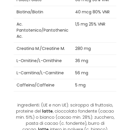
Biotina/Biotin
40 mcg 80% VNR
Ac.
1,5 mg 25% VNR
Pantotenico/Pantothenic
Ac.
Creatina M./Creatine M.
280 mg
L-Ornitine/L-Ornithine
36 mg
L-Carnitina/L-Carnitine
56 mg
Caffeina/Caffeine
5 mg
ingredienti: (UE e non UE): sciroppo di fruttosio,
proteine del
latte
, cioccolato fondente (cacao
min. 51%) o bianco (cacao min. 28%): zucchero,
pasta di cacao (c. fondente), burro di
cacao,
latte
intero in polvere (c. bianco),