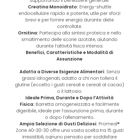
supportando il benessere generale.
Creatina Monoidrato:
Energy-shuttle
endocellulare rapido e potente, utile per sforzi
brevi e per fornire energia durante diete
controllate.
Ornitina:
Partecipa alla sintesi proteica e nello
smaltimento delle scorie azotate, aiutando
durante l’attività fisica intensa.
Benefici, Caratteristiche e Modalità di
Assunzione
Adatta a Diverse Esigenze Alimentari:
Senza
grassi idrogenati, adatto a chi non tollera il
glutine (eccetto i gusti cereali e cereali al cacao)
o il lattosio.
Ideale Prima, Durante e Dopo l’Attività
Fisica:
Barretta omogeneizzata e facilmente
digeribile, ideale per l’assunzione prima, durante
o dopo l’allenamento.
Ampia Selezione di Gusti Deliziosi:
Promeal®
Zone 40-30-30 offre una vasta scelta tra 15 gusti
irresistibili, ognuno pensato per soddisfare