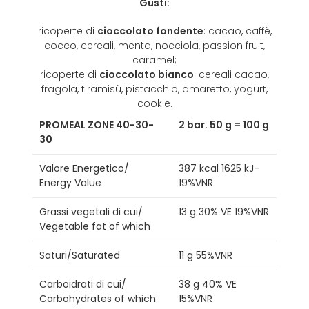
Gusti:
ricoperte di
cioccolato fondente
: cacao, caffè,
cocco, cereali, menta, nocciola, passion fruit,
caramel;
ricoperte di
cioccolato bianco
: cereali cacao,
fragola, tiramisù, pistacchio, amaretto, yogurt,
cookie.
PROMEAL ZONE 40-30-
2 bar. 50 g = 100 g
30
Valore Energetico/
387 kcal 1625 kJ-
Energy Value
19%VNR
Grassi vegetali di cui/
13 g 30% VE 19%VNR
Vegetable fat of which
Saturi/Saturated
11 g 55%VNR
Carboidrati di cui/
38 g 40% VE
Carbohydrates of which
15%VNR