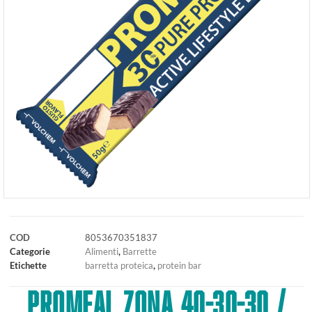
COD
8053670351837
Categorie
Alimenti
,
Barrette
Etichette
barretta proteica
,
protein bar
PROMEAL ZONA 40-30-30 /