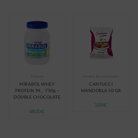
Proteine
Alimenti
,
Biscotti proteici
MIRABOL WHEY
CANTUCCI
PROTEIN 94_ -750g –
MANDORLA 50 GR
DOUBLE CHOCOLATE
2,00
€
48,00
€