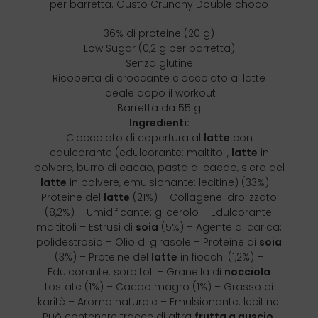
per barretta. Gusto Crunchy Double choco
36% di proteine (20 g)
Low Sugar (0,2 g per barretta)
Senza glutine
Ricoperta di croccante cioccolato al latte
Ideale dopo il workout
Barretta da 55 g
Ingredienti:
Cioccolato di copertura al
latte
con
edulcorante (edulcorante: maltitoli,
latte
in
polvere, burro di cacao, pasta di cacao, siero del
latte
in polvere, emulsionante: lecitine) (33%) –
Proteine del
latte
(21%) – Collagene idrolizzato
(8,2%) – Umidificante: glicerolo – Edulcorante:
maltitoli – Estrusi di
soia
(5%) – Agente di carica:
polidestrosio – Olio di girasole – Proteine di
soia
(3%) – Proteine del
latte
in fiocchi (1,2%) –
Edulcorante: sorbitoli – Granella di
nocciola
tostate (1%) – Cacao magro (1%) – Grasso di
karitè – Aroma naturale – Emulsionante: lecitine.
Può contenere tracce di altra
frutta a guscio,