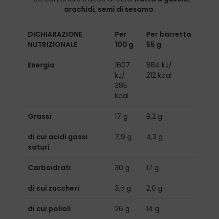
arachidi, semi di sesamo
.
DICHIARAZIONE
Per
Per barretta
NUTRIZIONALE
100 g
55 g
Energia
1607
884 kJ/
kJ/
212 kcal
385
kcal
Grassi
17 g
9,2 g
di cui acidi gassi
7,9 g
4,3 g
saturi
Carboidrati
30 g
17 g
di cui zuccheri
3,6 g
2,0 g
di cui polioli
26 g
14 g