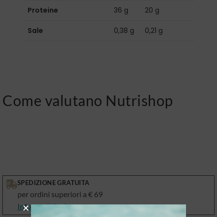
Proteine
36 g
20 g
Sale
0,38 g
0,21 g
Come valutano Nutrishop
SPEDIZIONE GRATUITA
per ordini superiori a € 69
Info spedizioni