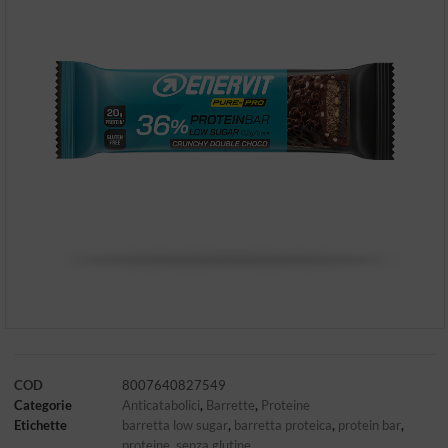
COD
8007640827549
Categorie
Anticatabolici
,
Barrette
,
Proteine
Etichette
barretta low sugar
,
barretta proteica
,
protein bar
,
proteine
,
senza glutine