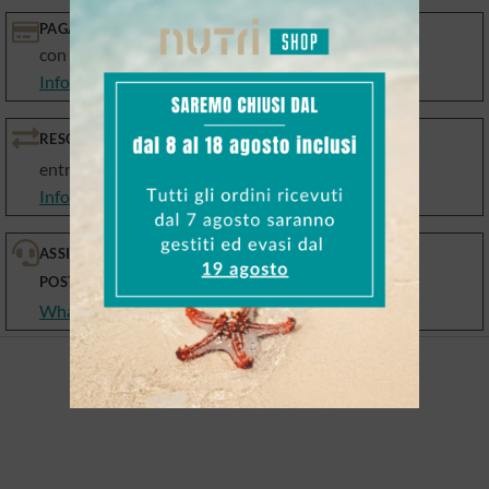
PAGAMENTI SICURI
con le migliori piattaforme
Info Metodi di pagamento
RESO GARANTITO
entro 10 giorni
Info Resi e Cambi
ASSISTENZA PRE E
POST VENDITA
WhatsApp, email, telefono