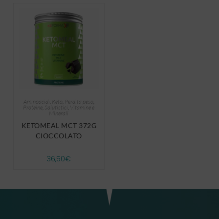
Aminoacidi
,
Keto
,
Perdita peso
,
Proteine
,
Salutistici
,
Vitamine e
Minerali
KETOMEAL MCT 372G
CIOCCOLATO
36,50
€