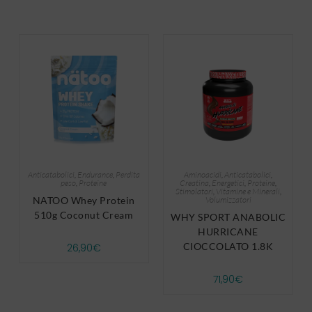
Anticatabolici
,
Endurance
,
Perdita
Aminoacidi
,
Anticatabolici
,
peso
,
Proteine
Creatina
,
Energetici
,
Proteine
,
Stimolatori
,
Vitamine e Minerali
,
NATOO Whey Protein
Volumizzatori
510g Coconut Cream
WHY SPORT ANABOLIC
HURRICANE
CIOCCOLATO 1.8K
26,90
€
71,90
€