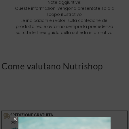
Note aggiuntive:
Queste informazioni vengono presentate solo a
scopo illustrativo.
Le indicazioni e i valori sulla confezione del
prodotto reale avranno sempre la precedenza
su tutte le linee guida della scheda informativa.
Come valutano Nutrishop
SPEDIZIONE GRATUITA
per ordini superiori a € 69
Info spedizioni