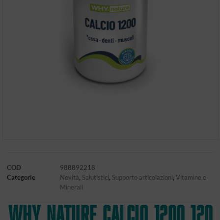
COD
988892218
Categorie
Novità
,
Salutistici
,
Supporto articolazioni
,
Vitamine e
Minerali
Why Nature CALCIO 1200 120