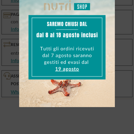
PAGAMENTI SICURI
con le migliori piattaforme
Info Metodi di pagamento
RESO GARANTITO
entro 10 giorni
Info Resi e Cambi
ASSISTENZA PRE E
POST VENDITA
WhatsApp, email, telefono