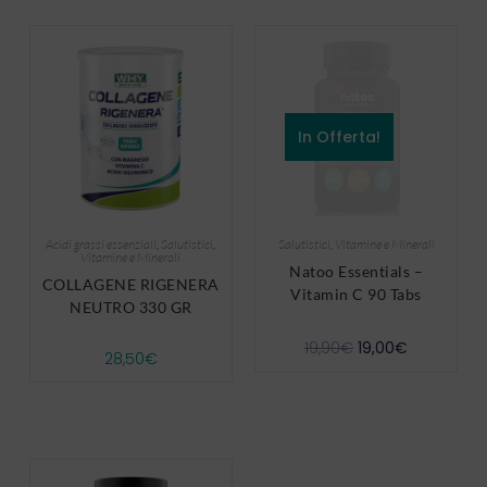
In Offerta!
Acidi grassi essenziali
,
Salutistici
,
Salutistici
,
Vitamine e Minerali
Vitamine e Minerali
Natoo Essentials –
COLLAGENE RIGENERA
Vitamin C 90 Tabs
NEUTRO 330 GR
19,90
€
19,00
€
28,50
€