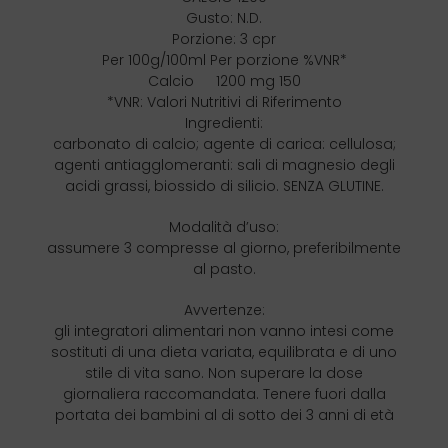
Gusto: N.D.
Porzione: 3 cpr
Per 100g/100ml Per porzione %VNR*
Calcio 1200 mg 150
*VNR: Valori Nutritivi di Riferimento
Ingredienti:
carbonato di calcio; agente di carica: cellulosa;
agenti antiagglomeranti: sali di magnesio degli
acidi grassi, biossido di silicio. SENZA GLUTINE.
Modalità d’uso:
assumere 3 compresse al giorno, preferibilmente
al pasto.
Avvertenze:
gli integratori alimentari non vanno intesi come
sostituti di una dieta variata, equilibrata e di uno
stile di vita sano. Non superare la dose
giornaliera raccomandata. Tenere fuori dalla
portata dei bambini al di sotto dei 3 anni di età