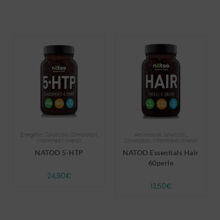
Energetici
,
Salutistici
,
Stimolatori
,
Aminoacidi
,
Salutistici
,
Vitamine e Minerali
Stimolatori
,
Vitamine e Minerali
NATOO 5-HTP
NATOO Essentials Hair
60perle
24,90
€
13,50
€