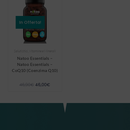
In Offerta!
Salutistici
,
Vitamine e Minerali
Natoo Essentials –
Natoo Essentials –
CoQ10 (Coenzima Q10)
46,90
€
46,00
€