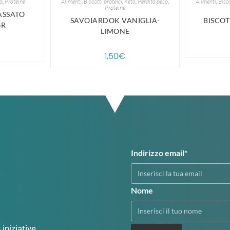
o
,
Proteine
Alimenti
,
Biscotti proteici
,
Keto
,
Perdita peso
,
Alimenti
,
Bisco
Proteine
ASSATO
SAVOIARDOK VANIGLIA-
BISCO
GR
LIMONE
1,50
€
Indirizzo email*
Nome
iniziative,