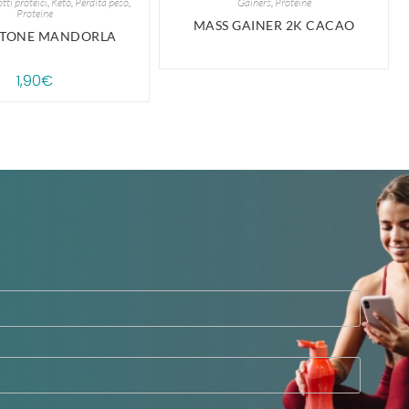
tti proteici
,
Keto
,
Perdita peso
,
Gainers
,
Proteine
Proteine
MASS GAINER 2K CACAO
TTONE MANDORLA
1,90
€