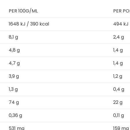
PER 100G/ML
PER PO
1648 kJ / 390 kcal
494 kJ 
8,1 g
2,4 g
4,8 g
1,4 g
4,7 g
1,4 g
3,9 g
1,2 g
1,3 g
0,4 g
74 g
22 g
0,36 g
0,11 g
531 mg
159 mg