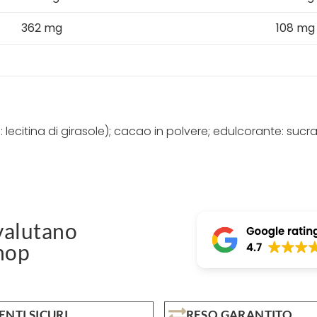
362 mg
108 mg
lecitina di girasole); cacao in polvere; edulcorante: suc
alutano
hop
RESO GARANTITO
NTI SICURI