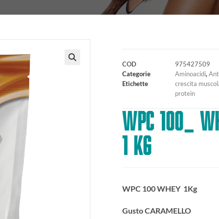
COD
975427509
🔍
Categorie
Aminoacidi
,
Ant
Etichette
crescita muscol
protein
WPC 100_ WH
1 kg
WPC 100 WHEY 1Kg
Gusto
CARAMELLO