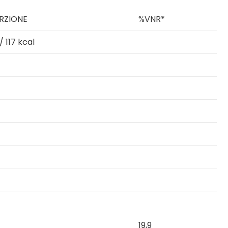
RZIONE
%VNR*
/ 117 kcal
19,9