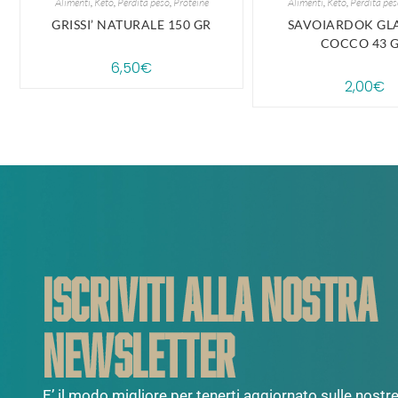
Alimenti
,
Keto
,
Perdita peso
,
Proteine
Alimenti
,
Keto
,
Perdita pes
GRISSI’ NATURALE 150 GR
SAVOIARDOK GL
COCCO 43 
6,50
€
2,00
€
ISCRIVITI ALLA NOSTRA
NEWSLETTER
E’ il modo migliore per tenerti aggiornato sulle nostre 